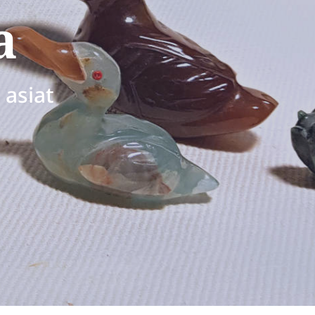
a
 asiat