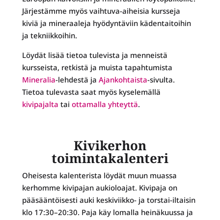
Järjestämme myös vaihtuva-aiheisia kursseja
kiviä ja mineraaleja hyödyntäviin kädentaitoihin
ja tekniikkoihin.
Löydät lisää tietoa tulevista ja menneistä
kursseista, retkistä ja muista tapah­tu­mista
Mineralia
-lehdestä ja
Ajankohtaista
-sivulta.
Tietoa tulevasta saat myös kyselemällä
kivipajalta
tai
ottamalla yhteyttä
.
Kivikerhon
toimintakalenteri
Oheisesta kalenterista löydät muun muassa
kerhomme kivipajan aukioloajat. Kivipaja on
pääsääntöisesti auki keskiviikko- ja torstai-iltaisin
klo 17:30–20:30. Paja käy lomalla heinäkuussa ja