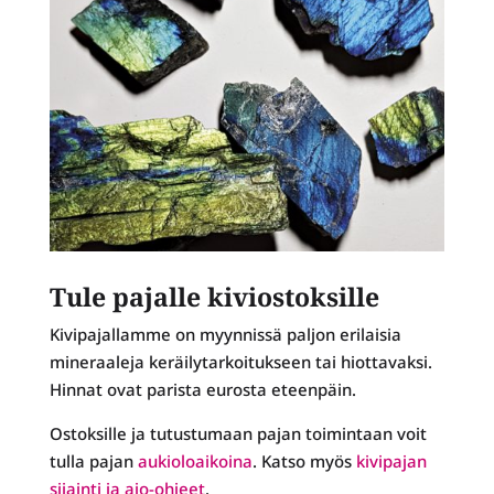
Tule pajalle kiviostoksille
Kivipajallamme on myynnissä paljon erilaisia
mineraaleja keräilytarkoitukseen tai hiottavaksi.
Hinnat ovat parista eurosta eteenpäin.
Ostoksille ja tutustumaan pajan toimintaan voit
tulla pajan
aukioloaikoina
. Katso myös
kivipajan
sijainti ja ajo-ohjeet
.