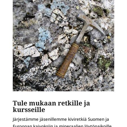
Tule mukaan retkille ja
kursseille
Järjestämme jäsenillemme kiviretkiä Suomen ja
Euroopan kaivoksiin ja mineraalien löytöpaikoille.