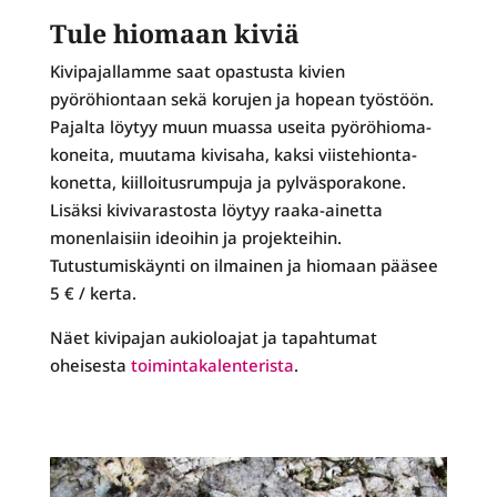
Tule hiomaan kiviä
Kivipajallamme saat opastusta kivien
pyöröhiontaan sekä korujen ja hopean työstöön.
Pajalta löytyy muun muassa useita pyörö­hioma­
koneita, muutama kivisaha, kaksi viiste­hionta­
konetta, kiilloitusrumpuja ja pylväs­porakone.
Lisäksi kivivarastosta löytyy raaka-ainetta
monenlaisiin ideoihin ja projekteihin.
Tutustumiskäynti on ilmainen ja hiomaan pääsee
5 € / kerta.
Näet kivipajan aukioloajat ja tapahtumat
oheisesta
toimintakalenterista
.