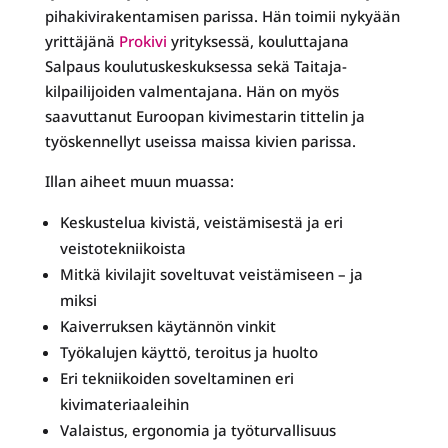
pihakivirakentamisen parissa. Hän toimii nykyään
yrittäjänä
Prokivi
yrityksessä, kouluttajana
Salpaus koulutuskeskuksessa sekä Taitaja-
kilpailijoiden valmentajana. Hän on myös
saavuttanut Euroopan kivimestarin tittelin ja
työskennellyt useissa maissa kivien parissa.
Illan aiheet muun muassa:
Keskustelua kivistä, veistämisestä ja eri
veistotekniikoista
Mitkä kivilajit soveltuvat veistämiseen – ja
miksi
Kaiverruksen käytännön vinkit
Työkalujen käyttö, teroitus ja huolto
Eri tekniikoiden soveltaminen eri
kivimateriaaleihin
Valaistus, ergonomia ja työturvallisuus